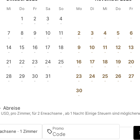
Mi
Do
Fr
Sa
So
Mo
Di
Mi
Do
Fr
1
2
3
4
-
-
-
-
7
8
9
10
11
2
3
4
5
6
-
-
-
-
-
-
-
-
-
-
14
15
16
17
18
9
10
11
12
13
-
-
-
-
-
-
-
-
-
-
21
22
23
24
25
16
17
18
19
20
-
-
-
-
-
-
-
-
-
-
28
29
30
31
23
24
25
26
27
-
-
-
-
-
-
-
-
-
30
-
—
Abreise
n USD, pro Zimmer, für 2 Erwachsene , ab 1 Nacht (Einige Steuern sind möglicherw
Promo
achsene · 1 Zimmer