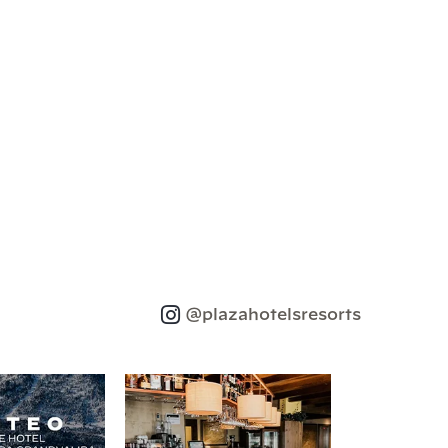
@plazahotelsresorts