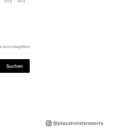
410 $
437 $
 nicht inbegriffen)
Suchen
@plazahotelsresorts