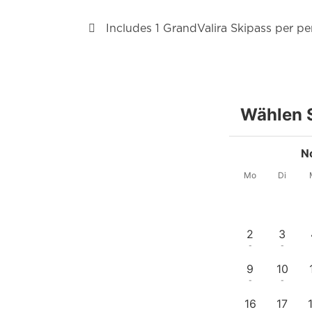
Includes 1 GrandValira Skipass per pe
Wählen S
N
Mo
Di
2
3
-
-
9
10
-
-
16
17