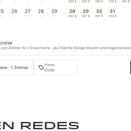
-
-
-
-
-
283 $
283 $
283 $
319 $
362 $
25
26
27
28
29
28
29
30
31
-
-
-
-
-
437 $
437 $
437 $
410 $
breise
, pro Zimmer, für 2 Erwachsene , ab 2 Nächte (Einige Steuern sind möglicherweise
Promo
ene · 1 Zimmer
en redes