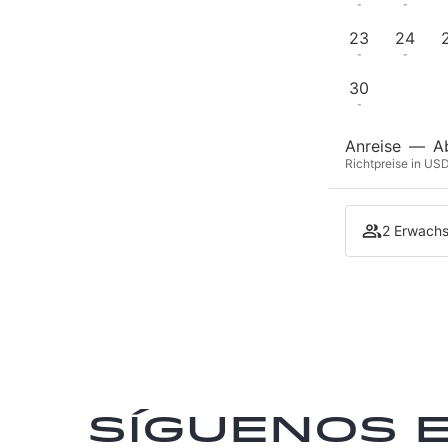
-
-
23
24
-
-
30
-
Anreise
—
A
Richtpreise in USD
2 Erwachs
Síguenos 