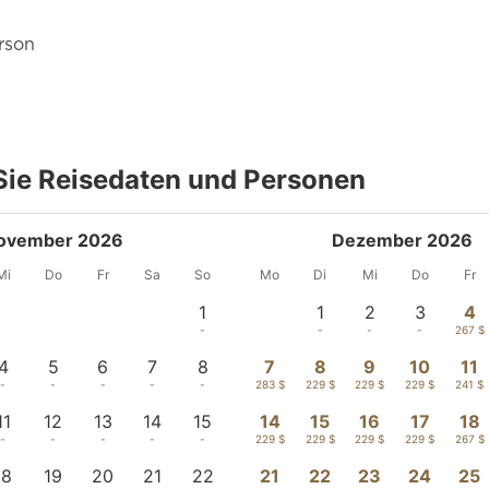
rson
ie Reisedaten und Personen
ovember 2026
Dezember 2026
Mi
Do
Fr
Sa
So
Mo
Di
Mi
Do
Fr
1
1
2
3
4
-
-
-
-
267 $
4
5
6
7
8
7
8
9
10
11
-
-
-
-
-
283 $
229 $
229 $
229 $
241 $
11
12
13
14
15
14
15
16
17
18
-
-
-
-
-
229 $
229 $
229 $
229 $
267 $
18
19
20
21
22
21
22
23
24
25