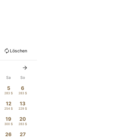
Löschen
Sa
So
5
6
283 $
283 $
12
13
254 $
229 $
19
20
300 $
283 $
26
27