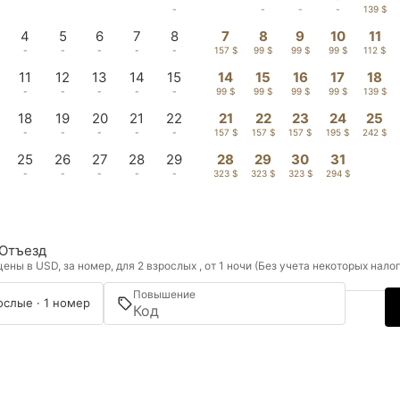
-
-
-
-
139 $
4
5
6
7
8
7
8
9
10
11
-
-
-
-
-
157 $
99 $
99 $
99 $
112 $
11
12
13
14
15
14
15
16
17
18
-
-
-
-
-
99 $
99 $
99 $
99 $
139 $
18
19
20
21
22
21
22
23
24
25
-
-
-
-
-
157 $
157 $
157 $
195 $
242 $
25
26
27
28
29
28
29
30
31
-
-
-
-
-
323 $
323 $
323 $
294 $
Отъезд
ны в USD, за номер, для 2 взрослых , от 1 ночи (Без учета некоторых нало
Повышение
ослые · 1 номер