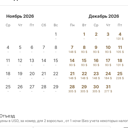
Ноябрь 2026
Декабрь 2026
Ср
Чт
Пт
Сб
Вс
Пн
Вт
Ср
Чт
Пт
1
1
2
3
4
-
-
-
-
131 $
4
5
6
7
8
7
8
9
10
11
-
-
-
-
-
148 $
93 $
93 $
93 $
105 $
11
12
13
14
15
14
15
16
17
18
-
-
-
-
-
93 $
93 $
93 $
93 $
131 $
18
19
20
21
22
21
22
23
24
25
-
-
-
-
-
148 $
148 $
148 $
184 $
228 $
25
26
27
28
29
28
29
30
31
-
-
-
-
-
305 $
305 $
305 $
277 $
Отъезд
ны в USD, за номер, для 2 взрослых , от 1 ночи (Без учета некоторых нало