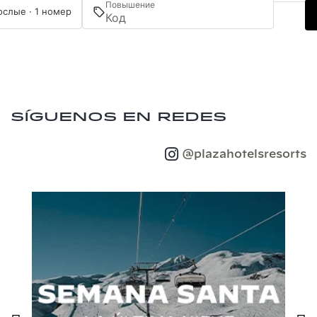
Повышение
ослые · 1 номер
Síguenos en redes
@plazahotelsresorts