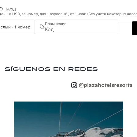
Отъезд
ны в USD, за номер, для 1 взрослый , от 1 ночи (Без учета некоторых нало
Повышение
ослый · 1 номер
Síguenos en redes
@plazahotelsresorts