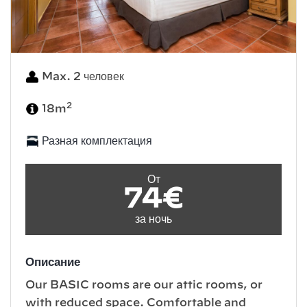
Max. 2 человек
2
18m
Разная комплектация
От
74€
за ночь
Описание
Our BASIC rooms are our attic rooms, or
with reduced space. Comfortable and