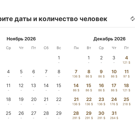
ите даты и количество человек
Ноябрь 2026
Декабрь 2026
Ср
Чт
Пт
Сб
Вс
Пн
Вт
Ср
Чт
Пт
1
1
2
3
4
-
-
-
-
121 $
4
5
6
7
8
7
8
9
10
11
-
-
-
-
-
136 $
86 $
86 $
86 $
97 $
11
12
13
14
15
14
15
16
17
18
-
-
-
-
-
86 $
86 $
86 $
86 $
121 $
18
19
20
21
22
21
22
23
24
25
-
-
-
-
-
136 $
136 $
136 $
176 $
218 $
25
26
27
28
29
28
29
30
31
-
-
-
-
-
291 $
291 $
291 $
264 $