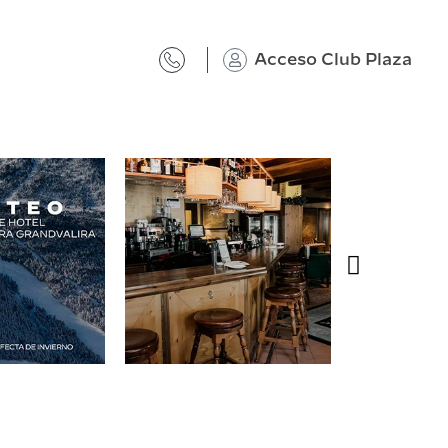
Acceso Club Plaza
@plazahotelsresorts