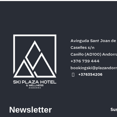
Avinguda Sant Joan de
Caselles s/n
Canillo
(AD100)
Andorr
+376 739 444
bookingski@plazandor
+376354206
Newsletter
Sus