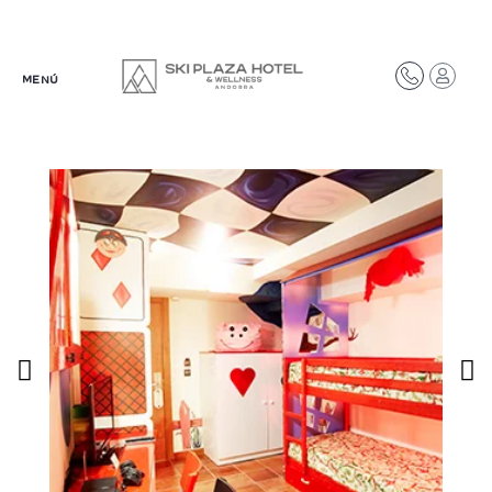
Síguenos en redes
MENÚ
@plazahotelsresorts