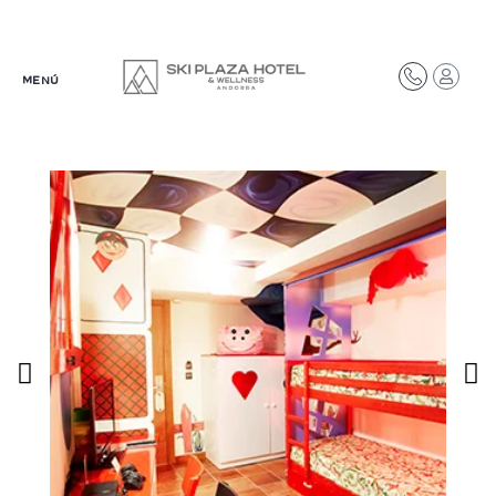
Síguenos en redes
MENÚ
@plazahotelsresorts