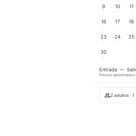
9
10
11
-
-
-
16
17
18
-
-
-
23
24
25
-
-
-
30
-
Entrada
—
Sal
Precios aproximados e
2 adultos · 1