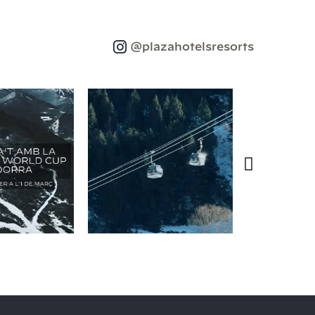
@plazahotelsresorts