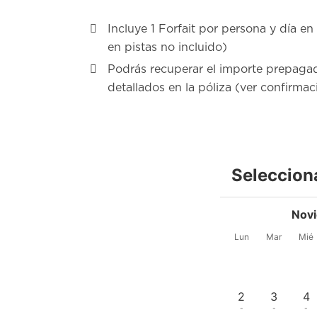
Incluye 1 Forfait por persona y día e
en pistas no incluido)
Podrás recuperar el importe prepaga
detallados en la póliza (ver confirmac
Seleccion
Nov
Lun
Mar
Mié
2
3
4
-
-
-