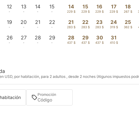
12
13
14
15
14
15
16
17
18
-
-
-
-
229 $
229 $
229 $
229 $
267 $
19
20
21
22
21
22
23
24
25
-
-
-
-
283 $
283 $
283 $
319 $
362 $
26
27
28
29
28
29
30
31
-
-
-
-
437 $
437 $
437 $
410 $
ida
n USD, por habitación, para 2 adultos , desde 2 noches (Algunos impuestos podri
Promoción
 habitación