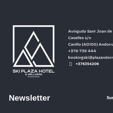
Avinguda Sant Joan de
Caselles s/n
Canillo
(AD100)
Andorr
+376 739 444
bookingski@plazandor
+376354206
Newsletter
Sus