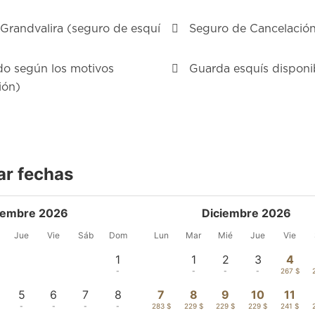
n Grandvalira (seguro de esquí
Seguro de Cancelación 
do según los motivos
Guarda esquís disponib
ión)
ar fechas
iembre 2026
Diciembre 2026
Jue
Vie
Sáb
Dom
Lun
Mar
Mié
Jue
Vie
1
1
2
3
4
-
-
-
-
267 $
5
6
7
8
7
8
9
10
11
-
-
-
-
283 $
229 $
229 $
229 $
241 $