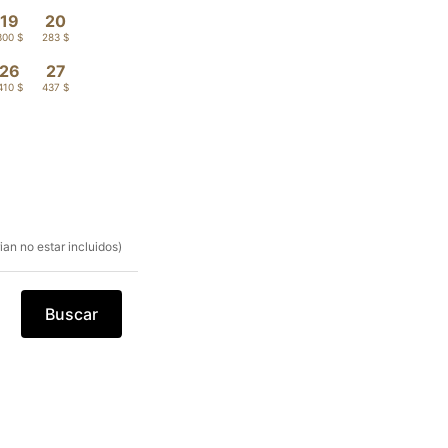
19
20
300 $
283 $
26
27
410 $
437 $
an no estar incluidos)
Buscar