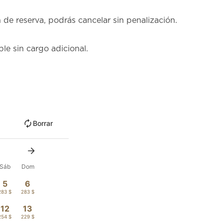
de reserva, podrás cancelar sin penalización.
le sin cargo adicional.
Borrar
Sáb
Dom
5
6
283 $
283 $
12
13
254 $
229 $