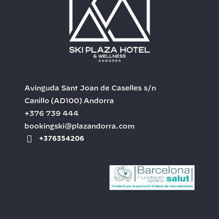
Avinguda Sant Joan de Caselles s/n
Canillo
(AD100)
Andorra
+376 739 444
bookingski@plazandorra.com
+376354206