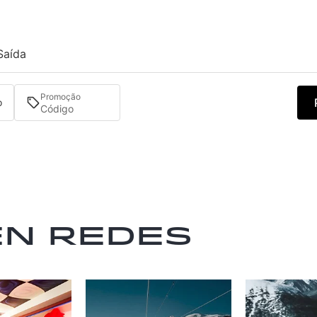
Saída
Promoção
o
en redes