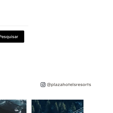
Pesquisar
@plazahotelsresorts