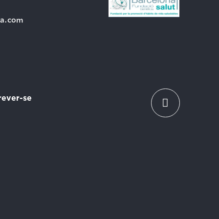
ra.com
rever-se