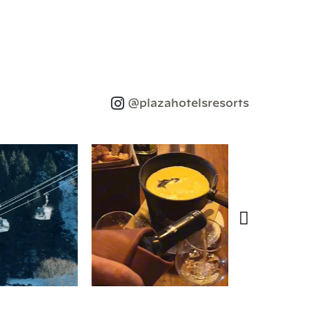
@plazahotelsresorts