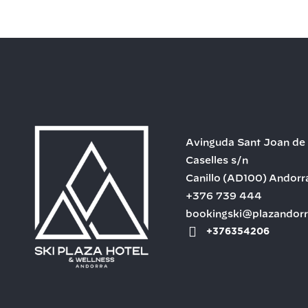
Avinguda Sant Joan de
Caselles s/n
Canillo
(AD100)
Andorr
+376 739 444
bookingski@plazandor
+376354206