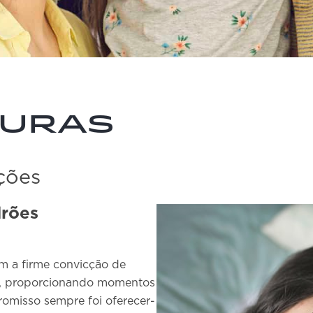
guras
ções
rões
m a firme convicção de
ias, proporcionando momentos
omisso sempre foi oferecer-