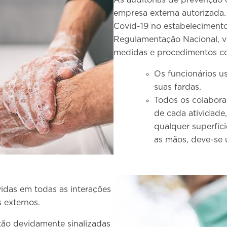
As auditorias de prevenção 
empresa externa autorizada.
Covid-19 no estabeleciment
Regulamentação Nacional, 
medidas e procedimentos c
Os funcionários 
suas fardas.
Todos os colabora
de cada atividade,
qualquer superfíci
as mãos, deve-se u
idas em todas as interações
 externos.
stão devidamente sinalizadas