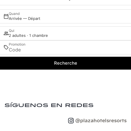
Quand
Arrivée — Départ
Qui
2 adultes · 1 chambre
Promotion
Recherche
Síguenos en redes
@plazahotelsresorts