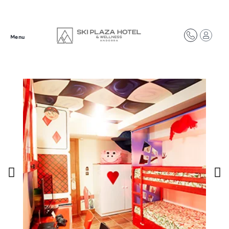
Síguenos en redes
Menu
@plazahotelsresorts